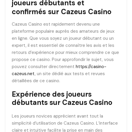
joueurs débutants et
confirmés sur Cazeus Casino
Cazeus Casino est rapidement devenu une
plateforme populaire auprès des amateurs de jeux
en ligne. Que vous soyez un joueur débutant ou un
expert, il est essentiel de connaître les avis et les
retours d’expérience pour mieux comprendre ce que
propose ce casino. Pour approfondir le sujet, vous
pouvez consulter directement
https://casino-
cazeus.net
, un site dédié aux tests et revues
détaillées de ce casino.
Expérience des joueurs
débutants sur Cazeus Casino
Les joueurs novices apprécient avant tout la
simplicité d’utilisation de Cazeus Casino. L’interface
claire et intuitive facilite la prise en main des