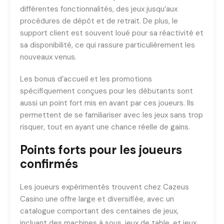
différentes fonctionnalités, des jeux jusqu’aux
procédures de dépôt et de retrait. De plus, le
support client est souvent loué pour sa réactivité et
sa disponibilité, ce qui rassure particulièrement les
nouveaux venus.
Les bonus d’accueil et les promotions
spécifiquement conçues pour les débutants sont
aussi un point fort mis en avant par ces joueurs. Ils
permettent de se familiariser avec les jeux sans trop
risquer, tout en ayant une chance réelle de gains.
Points forts pour les joueurs
confirmés
Les joueurs expérimentés trouvent chez Cazeus
Casino une offre large et diversifiée, avec un
catalogue comportant des centaines de jeux,
incluant des machines à sous, jeux de table, et jeux