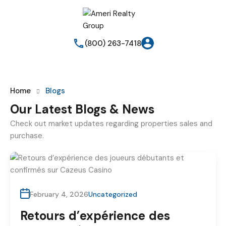
(800) 263-7418
Home
Blogs
Our Latest Blogs & News
Check out market updates regarding properties sales and
purchase.
February 4, 2026
Uncategorized
Retours d’expérience des