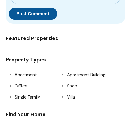
Featured Properties
Property Types
Apartment
Apartment Building
Office
Shop
Single Family
Villa
Find Your Home