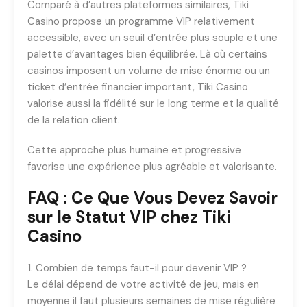
Comparé à d’autres plateformes similaires, Tiki
Casino propose un programme VIP relativement
accessible, avec un seuil d’entrée plus souple et une
palette d’avantages bien équilibrée. Là où certains
casinos imposent un volume de mise énorme ou un
ticket d’entrée financier important, Tiki Casino
valorise aussi la fidélité sur le long terme et la qualité
de la relation client.
Cette approche plus humaine et progressive
favorise une expérience plus agréable et valorisante.
FAQ : Ce Que Vous Devez Savoir
sur le Statut VIP chez Tiki
Casino
1. Combien de temps faut-il pour devenir VIP ?
Le délai dépend de votre activité de jeu, mais en
moyenne il faut plusieurs semaines de mise régulière