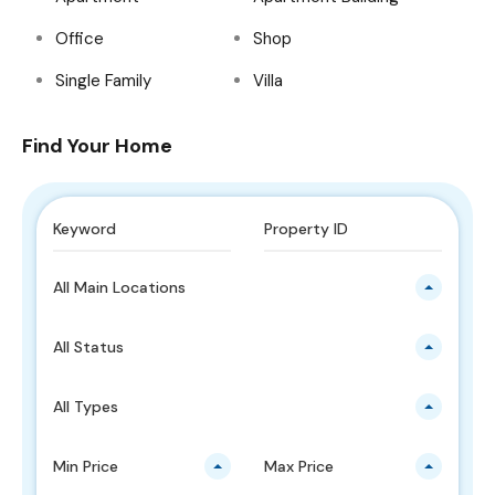
Office
Shop
Single Family
Villa
Find Your Home
All Main Locations
All Status
All Types
Min Price
Max Price