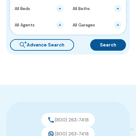
All Beds
All Baths
All Agents
All Garages
Advance Search
Search
(800) 263-7418
(800) 263-7418