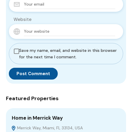
Website
Save my name, email, and website in this browser
for the next time I comment.
Featured Properties
Home in Merrick Way
V
Merrick Way, Miami, FL 33134, USA