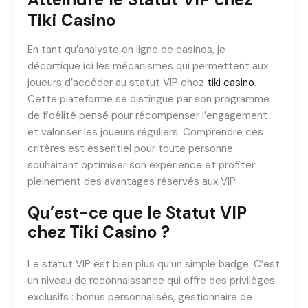
Tiki Casino
En tant qu’analyste en ligne de casinos, je
décortique ici les mécanismes qui permettent aux
joueurs d’accéder au statut VIP chez
tiki casino
.
Cette plateforme se distingue par son programme
de fidélité pensé pour récompenser l’engagement
et valoriser les joueurs réguliers. Comprendre ces
critères est essentiel pour toute personne
souhaitant optimiser son expérience et profiter
pleinement des avantages réservés aux VIP.
Qu’est-ce que le Statut VIP
chez Tiki Casino ?
Le statut VIP est bien plus qu’un simple badge. C’est
un niveau de reconnaissance qui offre des privilèges
exclusifs : bonus personnalisés, gestionnaire de