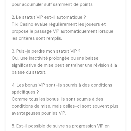
pour accumuler suffisamment de points.
2. Le statut VIP est-il automatique ?
Tiki Casino évalue régulièrement les joueurs et
propose le passage VIP automatiquement lorsque
les critères sont remplis.
3. Puis-je perdre mon statut VIP ?
Oui, une inactivité prolongée ou une baisse
significative de mise peut entraîner une révision à la
baisse du statut.
4. Les bonus VIP sont-ils soumis à des conditions
spécifiques ?
Comme tous les bonus, ils sont soumis à des
conditions de mise, mais celles-ci sont souvent plus
avantageuses pour les VIP.
5. Est-il possible de suivre sa progression VIP en