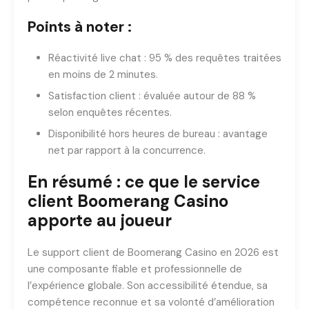
Points à noter :
Réactivité live chat : 95 % des requêtes traitées
en moins de 2 minutes.
Satisfaction client : évaluée autour de 88 %
selon enquêtes récentes.
Disponibilité hors heures de bureau : avantage
net par rapport à la concurrence.
En résumé : ce que le service
client Boomerang Casino
apporte au joueur
Le support client de Boomerang Casino en 2026 est
une composante fiable et professionnelle de
l’expérience globale. Son accessibilité étendue, sa
compétence reconnue et sa volonté d’amélioration