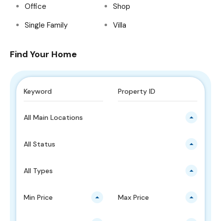
Office
Shop
Single Family
Villa
Find Your Home
All Main Locations
All Status
All Types
Min Price
Max Price