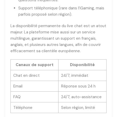
questions fréquentes.
Support téléphonique (rare dans l’iGaming, mais
parfois proposé selon région).
La disponibilité permanente du live chat est un atout
majeur. La plateforme mise aussi sur un service
multilingue, garantissant un support en français,
anglais, et plusieurs autres langues, afin de couvrir
efficacement sa clientèle européenne.
Canaux de support
Disponibilité
Chat en direct
24/7, immédiat
Email
Réponse sous 24 h
FAQ
24/7, auto-assistance
Téléphone
Selon région, limité