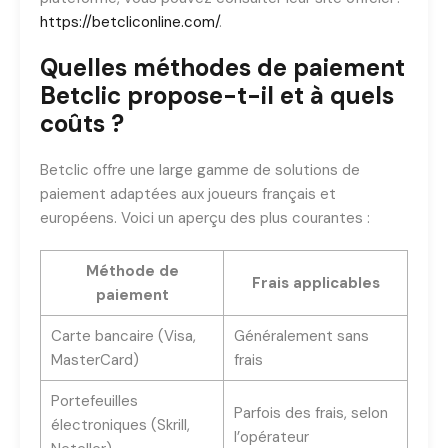
https://betcliconline.com/
.
Quelles méthodes de paiement
Betclic propose-t-il et à quels
coûts ?
Betclic offre une large gamme de solutions de
paiement adaptées aux joueurs français et
européens. Voici un aperçu des plus courantes :
Méthode de
Frais applicables
paiement
Carte bancaire (Visa,
Généralement sans
MasterCard)
frais
Portefeuilles
Parfois des frais, selon
électroniques (Skrill,
l’opérateur