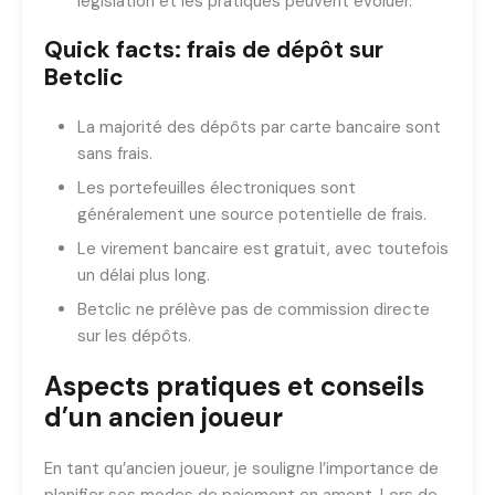
législation et les pratiques peuvent évoluer.
Quick facts: frais de dépôt sur
Betclic
La majorité des dépôts par carte bancaire sont
sans frais.
Les portefeuilles électroniques sont
généralement une source potentielle de frais.
Le virement bancaire est gratuit, avec toutefois
un délai plus long.
Betclic ne prélève pas de commission directe
sur les dépôts.
Aspects pratiques et conseils
d’un ancien joueur
En tant qu’ancien joueur, je souligne l’importance de