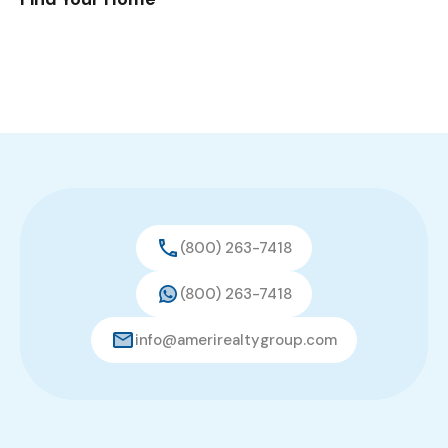
(800) 263-7418
(800) 263-7418
info@amerirealtygroup.com