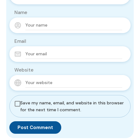
Name
Email
Website
Save my name, email, and website in this browser
for the next time I comment.