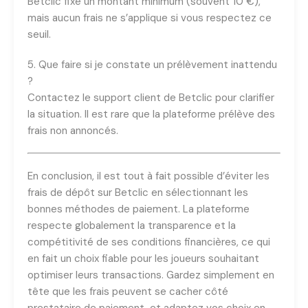
Betclic fixe un montant minimum (souvent 10 €),
mais aucun frais ne s’applique si vous respectez ce
seuil.
5. Que faire si je constate un prélèvement inattendu
?
Contactez le support client de Betclic pour clarifier
la situation. Il est rare que la plateforme prélève des
frais non annoncés.
En conclusion, il est tout à fait possible d’éviter les
frais de dépôt sur Betclic en sélectionnant les
bonnes méthodes de paiement. La plateforme
respecte globalement la transparence et la
compétitivité de ses conditions financières, ce qui
en fait un choix fiable pour les joueurs souhaitant
optimiser leurs transactions. Gardez simplement en
tête que les frais peuvent se cacher côté