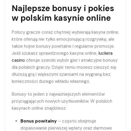
Najlepsze bonusy i pokies
w polskim kasynie online
Polscy gracze coraz chętniej wybierają kasyna online,
które oferują nie tylko emocjonującą rozgrywkę, ale
także hojne bonusy powitalne i regularne promocje.
Jeśli szukasz sprawdzonego kasyna online,
luckera
casino
oferuje szeroki wybór gier i atrakcyjne bonusy
dla polskich graczy. Dzięki temu możesz cieszyć się
dłuższą grą i większymi szansami na wygraną bez
konieczności dużego wkładu własnego.
Bonusy to jeden z najważniejszych elementów
przyciągających nowych użytkowników. W polskich
kasynach online znajdziesz:
Bonus powitalny
– często obejmuje
dopasowanie pierwszej wpłaty oraz darmowe