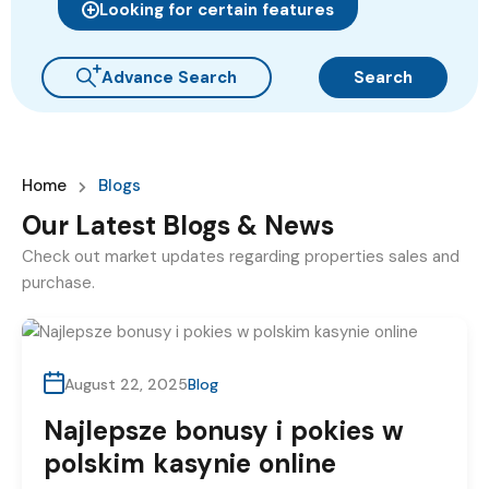
Looking for certain features
Advance Search
Search
Home
Blogs
Our Latest Blogs & News
Check out market updates regarding properties sales and
purchase.
August 22, 2025
Blog
Najlepsze bonusy i pokies w
polskim kasynie online