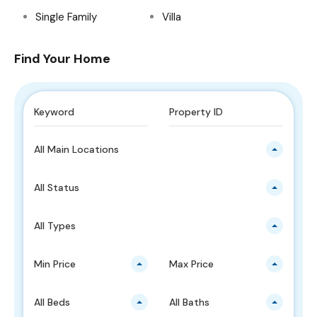
Single Family
Villa
Find Your Home
All Main Locations
All Status
All Types
Min Price
Max Price
All Beds
All Baths