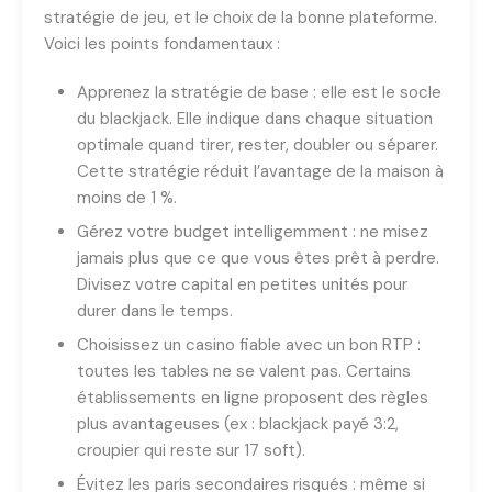
stratégie de jeu, et le choix de la bonne plateforme.
Voici les points fondamentaux :
Apprenez la stratégie de base : elle est le socle
du blackjack. Elle indique dans chaque situation
optimale quand tirer, rester, doubler ou séparer.
Cette stratégie réduit l’avantage de la maison à
moins de 1 %.
Gérez votre budget intelligemment : ne misez
jamais plus que ce que vous êtes prêt à perdre.
Divisez votre capital en petites unités pour
durer dans le temps.
Choisissez un casino fiable avec un bon RTP :
toutes les tables ne se valent pas. Certains
établissements en ligne proposent des règles
plus avantageuses (ex : blackjack payé 3:2,
croupier qui reste sur 17 soft).
Évitez les paris secondaires risqués : même si