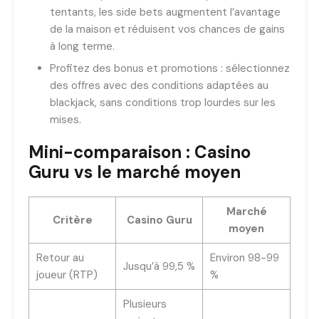
tentants, les side bets augmentent l’avantage
de la maison et réduisent vos chances de gains
à long terme.
Profitez des bonus et promotions : sélectionnez
des offres avec des conditions adaptées au
blackjack, sans conditions trop lourdes sur les
mises.
Mini-comparaison : Casino
Guru vs le marché moyen
Marché
Critère
Casino Guru
moyen
Retour au
Environ 98-99
Jusqu’à 99,5 %
joueur (RTP)
%
Plusieurs