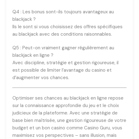
Q4 : Les bonus sont-ils toujours avantageux au
blackjack ?
Ils le sont si vous choisissez des offres spécifiques
au blackjack avec des conditions raisonnables.
Q5 : Peut-on vraiment gagner régulièrement au
blackjack en ligne ?
Avec discipline, stratégie et gestion rigoureuse, il
est possible de limiter l’avantage du casino et
d’augmenter vos chances.
Optimiser ses chances au blackjack en ligne repose
sur la connaissance approfondie du jeu et le choix
judicieux de la plateforme. Avec une stratégie de
base bien maîtrisée, une gestion rigoureuse de votre
budget et un bon casino comme Casino Guru, vous
maximisez vos perspectives – sans illusion, mais