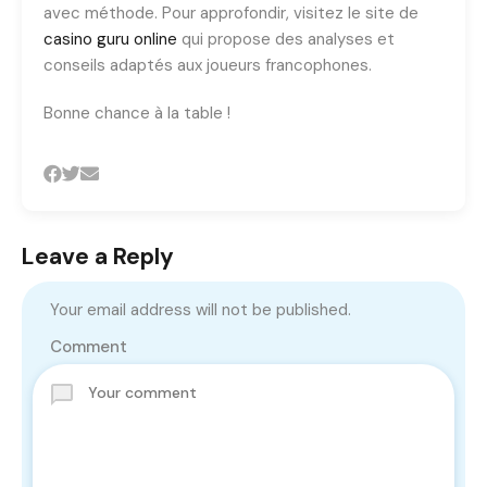
avec méthode. Pour approfondir, visitez le site de
casino guru online
qui propose des analyses et
conseils adaptés aux joueurs francophones.
Bonne chance à la table !
Leave a Reply
Your email address will not be published.
Comment