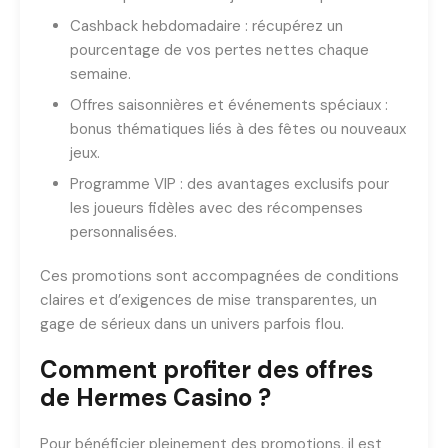
Cashback hebdomadaire : récupérez un
pourcentage de vos pertes nettes chaque
semaine.
Offres saisonnières et événements spéciaux :
bonus thématiques liés à des fêtes ou nouveaux
jeux.
Programme VIP : des avantages exclusifs pour
les joueurs fidèles avec des récompenses
personnalisées.
Ces promotions sont accompagnées de conditions
claires et d’exigences de mise transparentes, un
gage de sérieux dans un univers parfois flou.
Comment profiter des offres
de Hermes Casino ?
Pour bénéficier pleinement des promotions, il est