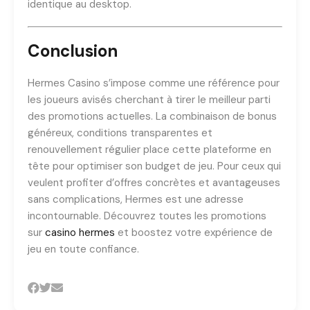
identique au desktop.
Conclusion
Hermes Casino s’impose comme une référence pour
les joueurs avisés cherchant à tirer le meilleur parti
des promotions actuelles. La combinaison de bonus
généreux, conditions transparentes et
renouvellement régulier place cette plateforme en
tête pour optimiser son budget de jeu. Pour ceux qui
veulent profiter d’offres concrètes et avantageuses
sans complications, Hermes est une adresse
incontournable. Découvrez toutes les promotions
sur
casino hermes
et boostez votre expérience de
jeu en toute confiance.