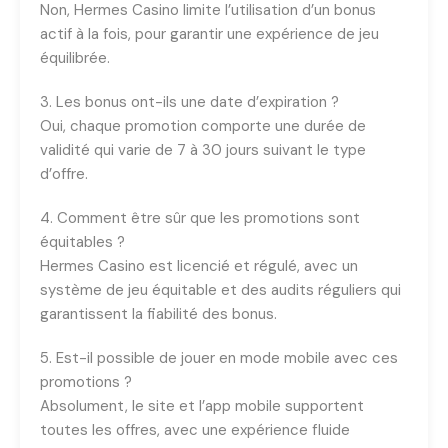
Non, Hermes Casino limite l’utilisation d’un bonus
actif à la fois, pour garantir une expérience de jeu
équilibrée.
3. Les bonus ont-ils une date d’expiration ?
Oui, chaque promotion comporte une durée de
validité qui varie de 7 à 30 jours suivant le type
d’offre.
4. Comment être sûr que les promotions sont
équitables ?
Hermes Casino est licencié et régulé, avec un
système de jeu équitable et des audits réguliers qui
garantissent la fiabilité des bonus.
5. Est-il possible de jouer en mode mobile avec ces
promotions ?
Absolument, le site et l’app mobile supportent
toutes les offres, avec une expérience fluide