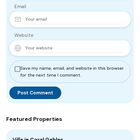
Email
Website
Save my name, email, and website in this browser
for the next time I comment.
Featured Properties
Villa in Coral Gables
V