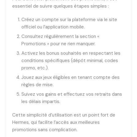
essentiel de suivre quelques étapes simples :
Créez un compte sur la plateforme via le site
officiel ou l’application mobile.
Consultez régulièrement la section «
Promotions » pour ne rien manquer.
Activez les bonus souhaités en respectant les
conditions spécifiques (dépôt minimal, codes
promo, etc.).
Jouez aux jeux éligibles en tenant compte des
règles de mise.
Suivez vos gains et effectuez vos retraits dans
les délais impartis.
Cette simplicité d’utilisation est un point fort de
Hermes, qui facilite l’accès aux meilleures
promotions sans complication.