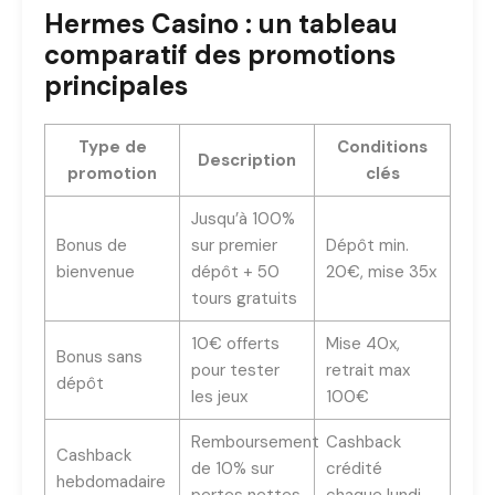
Hermes Casino : un tableau
comparatif des promotions
principales
Type de
Conditions
Description
promotion
clés
Jusqu’à 100%
Bonus de
sur premier
Dépôt min.
bienvenue
dépôt + 50
20€, mise 35x
tours gratuits
10€ offerts
Mise 40x,
Bonus sans
pour tester
retrait max
dépôt
les jeux
100€
Remboursement
Cashback
Cashback
de 10% sur
crédité
hebdomadaire